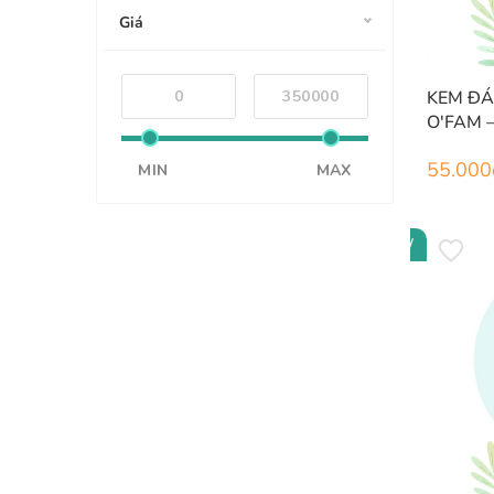
Giá
KEM Đ
O'FAM 
55.000
MIN
MAX
NEW