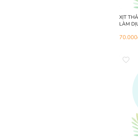
XỊT TH
LÀM DỊ
TRÙNG 
70.000