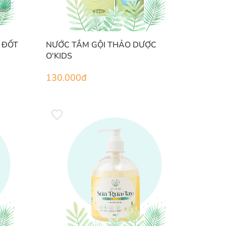
 ĐỐT
NƯỚC TẮM GỘI THẢO DƯỢC
O'KIDS
130.000
đ