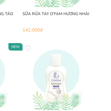
NG TÁO
SỮA RỬA TAY O'FAM HƯƠNG NHÀI
142.000
đ
NEW