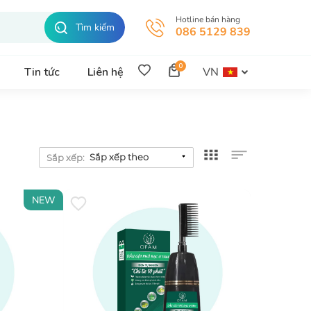
Hotline bán hàng
Tìm kiếm
086 5129 839
0
VN
Tin tức
Liên hệ
Sắp xếp:
NEW