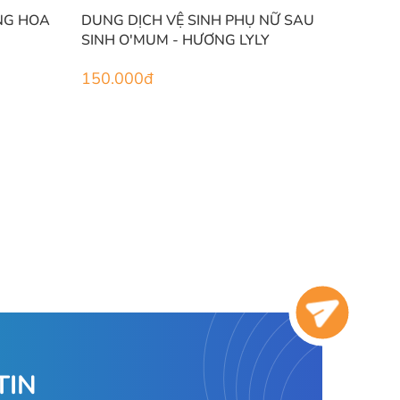
NG HOA
DUNG DỊCH VỆ SINH PHỤ NỮ SAU
SINH O'MUM - HƯƠNG LYLY
150.000
đ
TIN