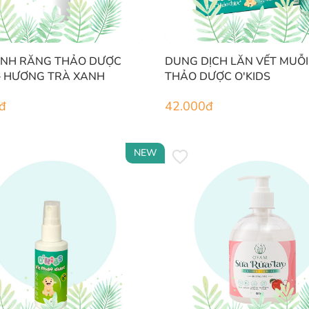
ÁNH RĂNG THẢO DƯỢC
DUNG DỊCH LĂN VẾT MUỖI
– HƯƠNG TRÀ XANH
THẢO DƯỢC O'KIDS
đ
42.000
đ
NEW