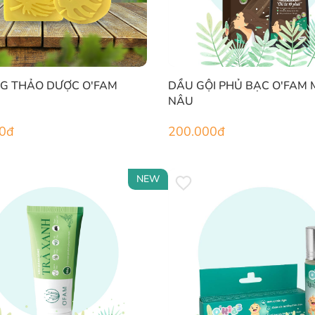
G THẢO DƯỢC O'FAM
DẦU GỘI PHỦ BẠC O'FAM
NÂU
0
đ
200.000
đ
NEW