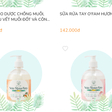
ẢO DƯỢC CHỐNG MUỖI,
SỮA RỬA TAY O'FAM HƯƠ
U VẾT MUỖI ĐỐT VÀ CÔN
CẮN O'KIDS
đ
142.000
đ