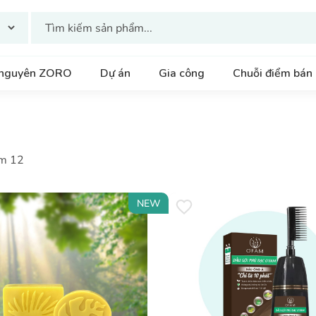
 nguyên ZORO
Dự án
Gia công
Chuỗi điểm bán
m 12
NEW