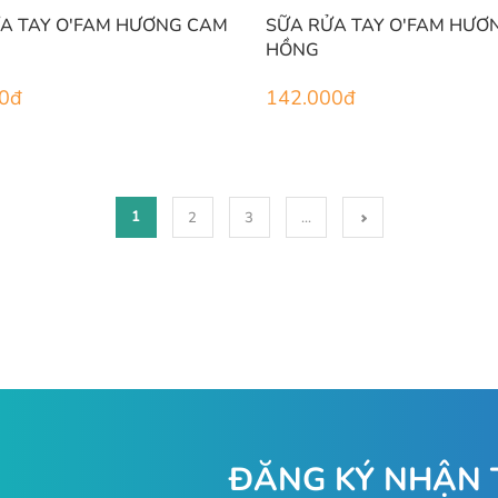
A TAY O'FAM HƯƠNG CAM
SỮA RỬA TAY O'FAM HƯƠ
HỒNG
0
đ
142.000
đ
1
2
3
...
ĐĂNG KÝ NHẬN 