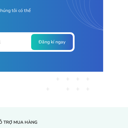
húng tôi có thể
Đăng kí ngay
Ỗ TRỢ MUA HÀNG