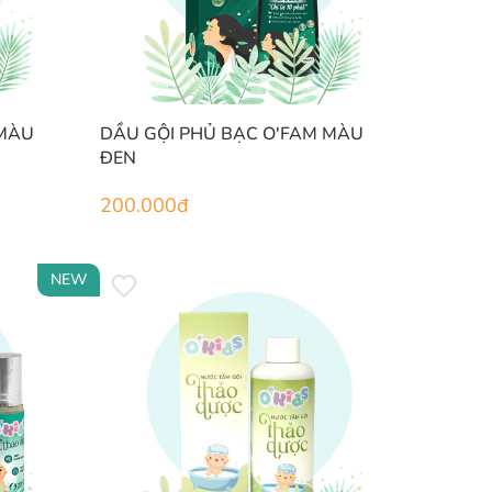
 MÀU
DẦU GỘI PHỦ BẠC O'FAM MÀU
ĐEN
200.000
đ
NEW