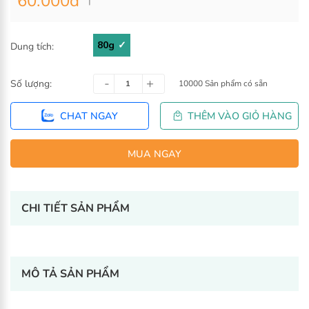
60.000
đ
80g
Dung tích:
Số lượng:
10000 Sản phẩm có sẵn
CHAT NGAY
THÊM VÀO GIỎ H
CHI TIẾT SẢN PHẨM
MUA NGAY
-
+
MÔ TẢ SẢN PHẨM