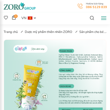
H
0
0
VN
Trang chủ
Dược mỹ phẩm thiên nhiên ZORO
Sản phẩm cho bé
KEM ĐÁNH RĂNG TRẺ EM O'KIDS VỊ CAM DÀNH CHO TRẺ TRÊN 24
THÁNG