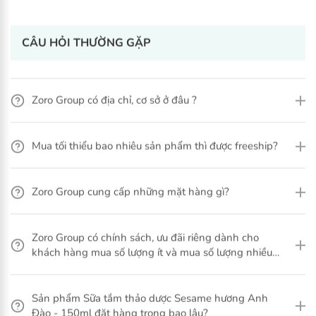
Bảo vệ răng miệng suốt cả ngày
Hương trái cây với vị ngọt tự nhiên
CÂU HỎI THƯỜNG GẶP
Ngừa sâu răng linh hoạt
Giúp men răng bé chắc khỏe
Zoro Group có địa chỉ, cơ sở ở đâu ?
Phòng vệ răng bé một cách tự nhiên
Xem thêm
Mua tối thiểu bao nhiêu sản phẩm thì được freeship?
1. Thành phần kem đánh răng trẻ em O'Kids
Purified Water (Nước tinh khiết)
Zoro Group cung cấp những mặt hàng gì?
Sorbitol
Hydrated Silica
PEG-12 Dimethicone
Zoro Group có chính sách, ưu đãi riêng dành cho
Carboxymethyl Cellulose
khách hàng mua số lượng ít và mua số lượng nhiều
Xylitol
không?
Ethylhexylglycerin (and) Phenoxyethanol
Sodium Lauryl Sulfate
Sản phẩm Sữa tắm thảo dược Sesame hương Anh
Sodium Fluoride
Đào - 150ml đặt hàng trong bao lâu?