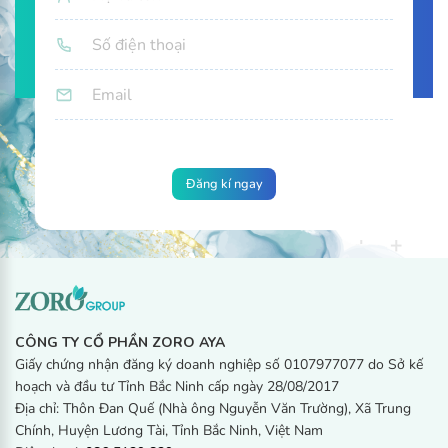
Chải răng 2 lần/ngày sáng – tối để ngăn ngừa sâu răng và
giúp răng chắc khỏe.
Lưu ý
:
Không được nuốt khi sử dụng, để xa tầm tay trẻ em.
Ngưng sử dụng nếu mẫn cảm với bất kỳ thành phần nào của
sản phẩm.
CÔNG TY CỔ PHẦN ZORO AYA
Giấy chứng nhận đăng ký doanh nghiệp số 0107977077 do Sở kế
hoạch và đầu tư Tỉnh Bắc Ninh cấp ngày 28/08/2017
Địa chỉ: Thôn Đan Quế (Nhà ông Nguyễn Văn Trường), Xã Trung
Chính, Huyện Lương Tài, Tỉnh Bắc Ninh, Việt Nam