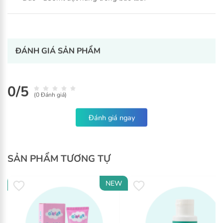
Fragrance (Hương Trái cây)
Saccharin
CI 42090 (Brilliant Blue or Blue 1)
ĐÁNH GIÁ SẢN PHẨM
0/5
(0 Đánh giá)
SẢN PHẨM TƯƠNG TỰ
W
NEW