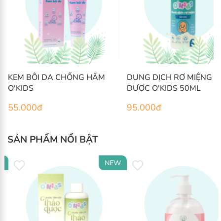
KEM BÔI DA CHỐNG HĂM
DUNG DỊCH RƠ MIỆNG 
O'KIDS
DƯỢC O'KIDS 50ML
55.000
đ
95.000
đ
SẢN PHẨM NỔI BẬT
W
NEW
Đánh giá ngay