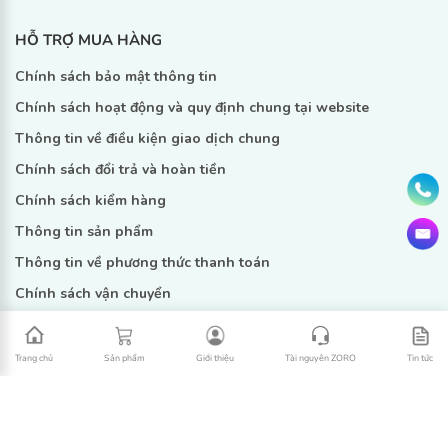
HỖ TRỢ MUA HÀNG
Chính sách bảo mật thông tin
Chính sách hoạt động và quy định chung tại website
Thông tin về điều kiện giao dịch chung
Chính sách đổi trả và hoàn tiền
Chính sách kiểm hàng
4. Bảo quản
Đăng kí ngay
Thông tin sản phẩm
Thông tin về phương thức thanh toán
Nơi khô ráo thoáng mát, tránh ánh nắng trực tiếp.
Chính sách vận chuyển
5. Số công bố
Trang chủ
Sản phẩm
Giới thiệu
Tài nguyên ZORO
Tin tức
Copyright © 2022 Zoro -
Design by Nanoweb
13736/22/CBMP-HN
LIÊN KẾT
6. Đơn vị chịu trách nhiệm đưa ra thị trường