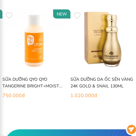
NEW
SỮA DƯỠNG QYO QYO
SỮA DƯỠNG DA ỐC SÊN VÀNG
TANGERINE BRIGHT+MOIST
24K GOLD & SNAIL 130ML
120ML
750.000
đ
1.020.000
đ