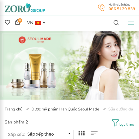
H
0
0
VN
Trang chủ
Dược mỹ phẩm Hàn Quốc Seoul Made
Sữa dưỡng da
Sản phẩm 2
Lọc theo
Sắp xếp: