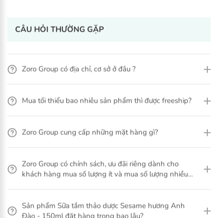
CÂU HỎI THƯỜNG GẶP
Zoro Group có địa chỉ, cơ sở ở đâu ?
Xem thêm
Mua tối thiểu bao nhiêu sản phẩm thì được freeship?
Zoro Group cung cấp những mặt hàng gì?
Zoro Group có chính sách, ưu đãi riêng dành cho
khách hàng mua số lượng ít và mua số lượng nhiều
không?
Mã sản phẩm: HH-MP-DDVSPNHN-LYLY-100ML-OMUM
Sản phẩm Sữa tắm thảo dược Sesame hương Anh
Đào - 150ml đặt hàng trong bao lâu?