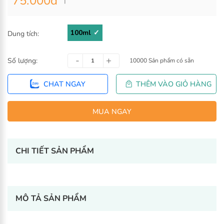
75.000
đ
100ml
Dung tích:
Số lượng:
10000 Sản phẩm có sẵn
CHAT NGAY
THÊM VÀO GIỎ H
CHI TIẾT SẢN PHẨM
MUA NGAY
-
+
MÔ TẢ SẢN PHẨM