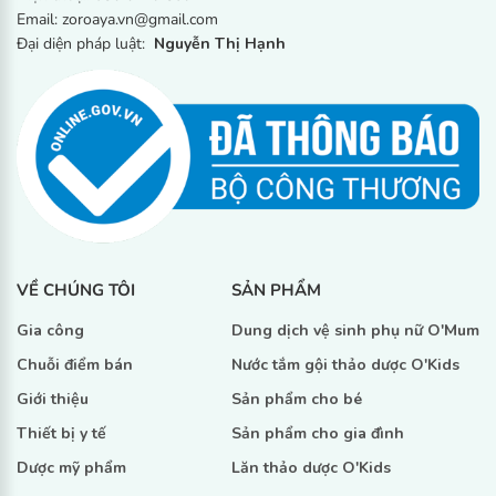
Email: zoroaya.vn@gmail.com
Đại diện pháp luật:
Nguyễn Thị Hạnh
4. Bảo quản
Nơi khô ráo thoáng mát, tránh ánh nắng trực tiếp.
5. Số công bố
13732/22/CBMP-HN
6. Đơn vị chịu trách nhiệm đưa ra thị trường
Công ty cổ phần Zoro Aya
VỀ CHÚNG TÔI
SẢN PHẨM
Địa chỉ: Thôn Đan Quế, xã Trung Chính, huyện Lương Tài,
tỉnh Bắc Ninh, Việt Nam
Gia công
Dung dịch vệ sinh phụ nữ O'Mum
Tel:
086 5129 839
MST: 0107977077
Chuỗi điểm bán
Nước tắm gội thảo dược O'Kids
Đại diện: Nguyễn Thị Hạnh
Giới thiệu
Sản phẩm cho bé
Chức vụ: Giám đốc
Thiết bị y tế
Sản phẩm cho gia đình
Dược mỹ phẩm
Lăn thảo dược O'Kids