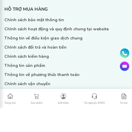
HỖ TRỢ MUA HÀNG
Chính sách bảo mật thông tin
Chính sách hoạt động và quy định chung tại website
Thông tin về điều kiện giao dịch chung
Chính sách đổi trả và hoàn tiền
Chính sách kiểm hàng
Thông tin sản phẩm
Thông tin về phương thức thanh toán
Chính sách vận chuyển
Đăng kí ngay
Trang chủ
Sản phẩm
Giới thiệu
Tài nguyên ZORO
Tin tức
Copyright © 2022 Zoro -
Design by Nanoweb
LIÊN KẾT