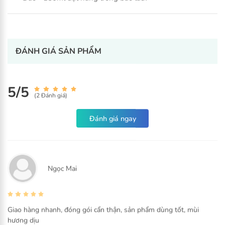
Lily dịu nhẹ - Mềm mại làn da
Công thức 4D
Dịch chiết thảo dược 80%
ĐÁNH GIÁ SẢN PHẨM
Dễ dàng làm sạch
Duy trì độ ẩm
5/5
Dưỡng da vùng kín
(2 Đánh giá)
Ngọc Mai
Giao hàng nhanh, đóng gói cẩn thận, sản phẩm dùng tốt, mùi
hương dịu