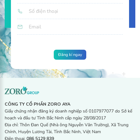
Trong những ngày hành kinh, tùy mức độ huyết ra nhiều hay
ít mà rửa vùng kín từ 2 - 4 lần
CÔNG TY CỔ PHẦN ZORO AYA
Giấy chứng nhận đăng ký doanh nghiệp số 0107977077 do Sở kế
hoạch và đầu tư Tỉnh Bắc Ninh cấp ngày 28/08/2017
Địa chỉ: Thôn Đan Quế (Nhà ông Nguyễn Văn Trường), Xã Trung
Chính, Huyện Lương Tài, Tỉnh Bắc Ninh, Việt Nam
Điện thoại:
086 5129 839