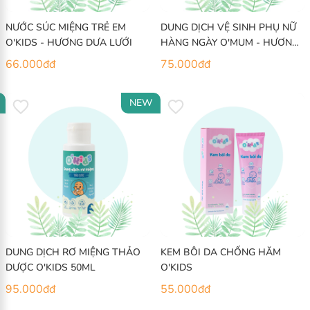
NƯỚC SÚC MIỆNG TRẺ EM
DUNG DỊCH VỆ SINH PHỤ NỮ
O'KIDS - HƯƠNG DƯA LƯỚI
HÀNG NGÀY O'MUM - HƯƠNG
PHẤN
66.000
đ
đ
75.000
đ
đ
NEW
DUNG DỊCH RƠ MIỆNG THẢO
KEM BÔI DA CHỐNG HĂM
DƯỢC O'KIDS 50ML
O'KIDS
95.000
đ
đ
55.000
đ
đ