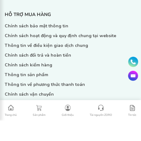
HỖ TRỢ MUA HÀNG
Chính sách bảo mật thông tin
Chính sách hoạt động và quy định chung tại website
Thông tin về điều kiện giao dịch chung
Chính sách đổi trả và hoàn tiền
Chính sách kiểm hàng
Thông tin sản phẩm
Thông tin về phương thức thanh toán
Chính sách vận chuyển
Copyright © 2022 Zoro -
Design by Nanoweb
Trang chủ
Sản phẩm
Giới thiệu
Tài nguyên ZORO
Tin tức
LIÊN KẾT