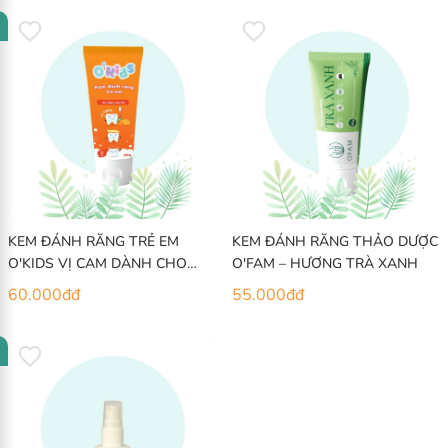
KEM ĐÁNH RĂNG TRẺ EM
KEM ĐÁNH RĂNG THẢO DƯỢC
O'KIDS VỊ CAM DÀNH CHO
O'FAM – HƯƠNG TRÀ XANH
TRẺ TRÊN 24 THÁNG
60.000
đ
đ
55.000
đ
đ