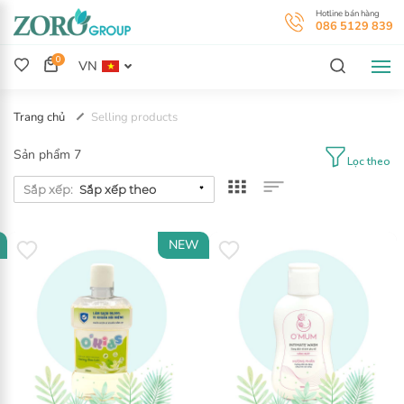
H
0
0
VN
Trang chủ
Selling products
Sản phẩm 7
Lọc theo
Sắp xếp:
NEW