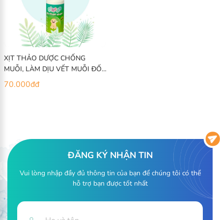
XỊT THẢO DƯỢC CHỐNG
MUỖI, LÀM DỊU VẾT MUỖI ĐỐT
VÀ CÔN TRÙNG CẮN O'KIDS
70.000
đ
đ
ĐĂNG KÝ NHẬN TIN
Vui lòng nhập đầy đủ thông tin của bạn để chúng tôi có thể
hỗ trợ bạn được tốt nhất